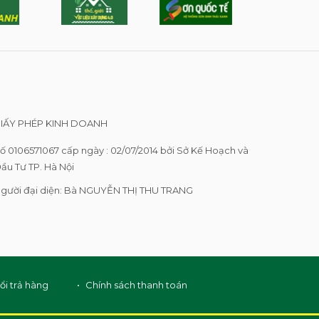
IẤY PHÉP KINH DOANH
ố 0106571067 cấp ngày : 02/07/2014 bởi Sở Kế Hoạch và
ầu Tư TP. Hà Nội
gười đại diện: Bà NGUYỄN THỊ THU TRANG
ổi trả hàng
Chính sách thanh toán