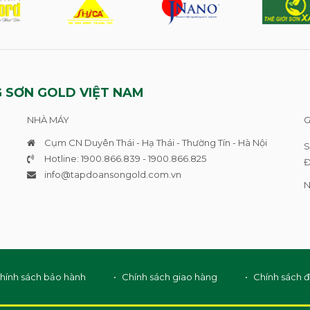
 SƠN GOLD VIỆT NAM
NHÀ MÁY
G
Cụm CN Duyên Thái - Hạ Thái - Thường Tín - Hà Nội
S
Hotline: 1900.866.839 - 1900.866.825
Đ
info@tapdoansongold.com
.vn
N
hính sách bảo hành
Chính sách giao hàng
Chính sách đ